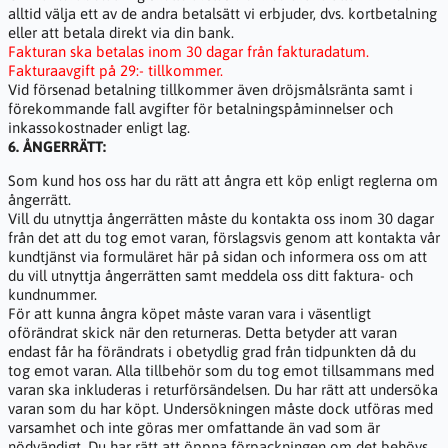
alltid välja ett av de andra betalsätt vi erbjuder, dvs. kortbetalning
eller att betala direkt via din bank.
Fakturan ska betalas inom 30 dagar från fakturadatum.
Fakturaavgift på 29:- tillkommer.
Vid försenad betalning tillkommer även dröjsmålsränta samt i
förekommande fall avgifter för betalningspåminnelser och
inkassokostnader enligt lag.
6. ÅNGERRÄTT:
Som kund hos oss har du rätt att ångra ett köp enligt reglerna om
ångerrätt.
Vill du utnyttja ångerrätten måste du kontakta oss inom 30 dagar
från det att du tog emot varan, förslagsvis genom att kontakta vår
kundtjänst via formuläret här på sidan och informera oss om att
du vill utnyttja ångerrätten samt meddela oss ditt faktura- och
kundnummer.
För att kunna ångra köpet måste varan vara i väsentligt
oförändrat skick när den returneras. Detta betyder att varan
endast får ha förändrats i obetydlig grad från tidpunkten då du
tog emot varan. Alla tillbehör som du tog emot tillsammans med
varan ska inkluderas i returförsändelsen. Du har rätt att undersöka
varan som du har köpt. Undersökningen måste dock utföras med
varsamhet och inte göras mer omfattande än vad som är
nödvändigt. Du har rätt att öppna förpackningen om det behövs