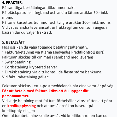
4. FRAKTER:
På samtliga beställningar tillkommer frakt
På bläckpatroner, färgband och andra lättare artiklar 60:- inkl.
moms
På tonerkassetter, trummor och tyngre artiklar 100:- inkl. moms
Vid val av andra leveranssätt är fraktavgiften den som anges i
kassan där du väljer fraktsätt.
5. BETALSÄTT
Hos oss kan du välja följande betalningsalternativ.
* Fakturabetalning via Klarna (sedvanlig kreditkontroll görs)
Fakturan skickas till din mail i samband med leverans
* Swishbetalning
* Kortbetalning krypterad server.
* Direktbetalning via ditt konto i de flesta större bankerna.
Vid fakturabetalning gäller:
Fakturan skickas i ett e-postmeddelande när dina varor är på väg.
För att betala med faktura krävs att du uppger ditt
personnummer.
Vid varje betalning mot faktura förbehåller vi oss rätten att göra
en
kreditupplysning
och att avslå ansökan baserat på
kreditupplysningen.
Om fakturabetalning skulle avslås vid kreditkontrollen kan du