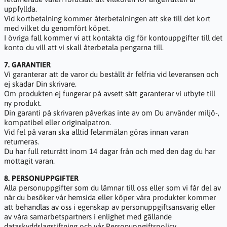
uppfyllda.
Vid kortbetalning kommer återbetalningen att ske till det kort
med vilket du genomfört köpet.
I övriga fall kommer vi att kontakta dig för kontouppgifter till det
konto du vill att vi skall återbetala pengarna till.
7. GARANTIER
Vi garanterar att de varor du beställt är felfria vid leveransen och
ej skadar Din skrivare.
Om produkten ej fungerar på avsett sätt garanterar vi utbyte till
ny produkt.
Din garanti på skrivaren påverkas inte av om Du använder miljö-,
kompatibel eller originalpatron.
Vid fel på varan ska alltid felanmälan göras innan varan
returneras.
Du har full returrätt inom 14 dagar från och med den dag du har
mottagit varan.
8. PERSONUPPGIFTER
Alla personuppgifter som du lämnar till oss eller som vi får del av
när du besöker vår hemsida eller köper våra produkter kommer
att behandlas av oss i egenskap av personuppgiftsansvarig eller
av våra samarbetspartners i enlighet med gällande
dataskyddslagstiftning och vår Personuppgiftspolicy.