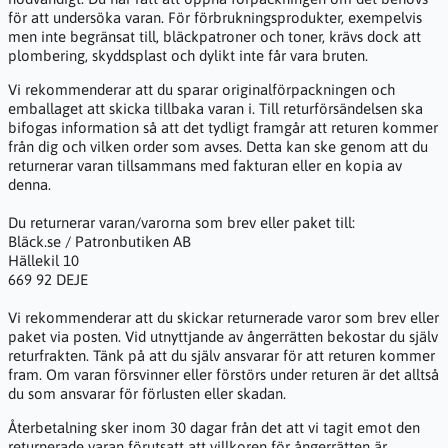
för att undersöka varan. För förbrukningsprodukter, exempelvis
men inte begränsat till, bläckpatroner och toner, krävs dock att
plombering, skyddsplast och dylikt inte får vara bruten.
Vi rekommenderar att du sparar originalförpackningen och
emballaget att skicka tillbaka varan i. Till returförsändelsen ska
bifogas information så att det tydligt framgår att returen kommer
från dig och vilken order som avses. Detta kan ske genom att du
returnerar varan tillsammans med fakturan eller en kopia av
denna.
Du returnerar varan/varorna som brev eller paket till:
Bläck.se / Patronbutiken AB
Hällekil 10
669 92 DEJE
Vi rekommenderar att du skickar returnerade varor som brev eller
paket via posten. Vid utnyttjande av ångerrätten bekostar du själv
returfrakten. Tänk på att du själv ansvarar för att returen kommer
fram. Om varan försvinner eller förstörs under returen är det alltså
du som ansvarar för förlusten eller skadan.
Återbetalning sker inom 30 dagar från det att vi tagit emot den
returnerade varan förutsatt att villkoren för ångerrätten är