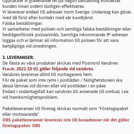
Upptäcker vi graverande fel på någon beställning kontaktas
kunden innan ordern slutligen effektueras.
Vi levererar endast till adresser inom Sverige. Undantag kan göras
med då först efter kontakt med vår kundtjänst.
Falska beställningar:
Vi samarbetar med polisen och samtliga falska beställningar eller
bedrägeriförsök polisanmäls. Samtliga inkommande IP-adresser
loggas och vi lämnar all information till polisen för att vara
behjälpliga vid utredningen.
3. LEVERANSER:
De flesta av våra produkter skickas med Postnord Varubrev.
Fr.o.m. 2021-10-01 gäller följande vid varubrev.
Varubrev levereras alltid till mottagarens hem.
För de paket som inte ryms i postlådan / fastighetsboxen ska
dessa lämnas vid dörren eller vid postlådan i en påse.
Endast i undantagsfall kan varubrev bli aviserade till ombud, t.ex.
vid framkomlighetsproblem.
Paketleveranser till företag skickas normalt som "Företagspaket
eller motsvarande"
OBS paketleveranser levereras inte till boxadresser när det gäller
företagspaket. OBS