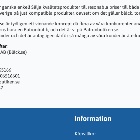
r ganska enkel! Sälja kvalitetsprodukter till resonabla priser till både 
Sverige på just kompatibla produkter, oavsett om det gäller bläck, to
se är tydligen ett vinnande koncept då flera av våra konkurrenter a
inns bara en Patronbutik, och det är vi på Patronbutiken.se.
under och det är antagligen därför så många av våra kunder är återko
fter
:
AB (Bläck.se)
065166
406516601
butiken.se
87
Information
Köpvillkor