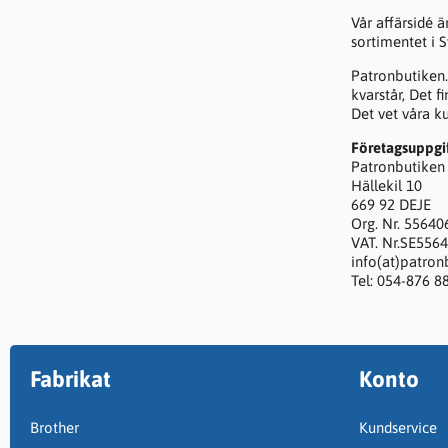
Vår affärsidé ä
sortimentet i 
Patronbutiken.
kvarstår, Det f
Det vet våra k
Företagsuppgi
Patronbutiken 
Hällekil 10
669 92 DEJE
Org. Nr. 5564
VAT. Nr.SE556
info(at)patron
Tel: 054-876 8
Fabrikat
Konto
Brother
Kundservice