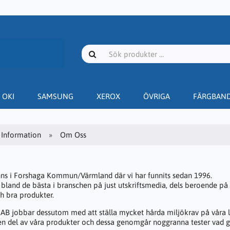
OKI
SAMSUNG
XEROX
ÖVRIGA
FÄRGBAN
Information
Om Oss
inns i Forshaga Kommun/Värmland där vi har funnits sedan 1996.
 är bland de bästa i branschen på just utskriftsmedia, dels beroende p
h bra produkter.
AB jobbar dessutom med att ställa mycket hårda miljökrav på våra lev
en del av våra produkter och dessa genomgår noggranna tester vad g