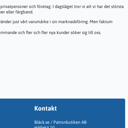
privatpersoner och företag. I dagsläget tror vi att vi har det största
ner eller färgband.
nvänder just vårt varumärke i sin marknadsföring. Men faktum
mmande och fler och fler nya kunder söker sig till oss.
Kontakt
Bläck.se / Patronbutiken AB
Hällekil 10