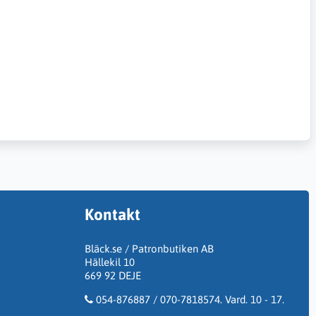
Kontakt
Bläck.se / Patronbutiken AB
Hällekil 10
669 92 DEJE
054-876887 / 070-7818574. Vard. 10 - 17.