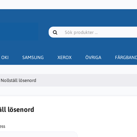
OKI
SAMSUNG
XEROX
ÖVRIGA
FÄRGBAN
Nollställ lösenord
äll lösenord
ess