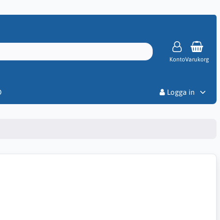
Konto
Varukorg
Priser
D
Logga in