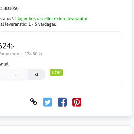
::
BD1050
status?:
I lager hos oss eller extern leverantör
l leveranstid:
1 - 5 vardagar.
624:-
Varav moms:
124,80 kr
Antal
KÖP
st