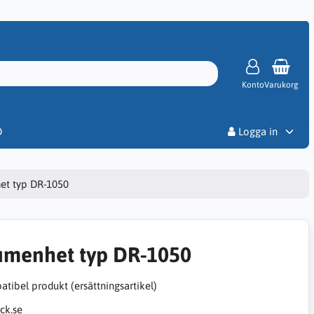
Konto
Varukorg
Priser
D
Logga in
et typ DR-1050
umenhet typ DR-1050
tibel produkt (ersättningsartikel)