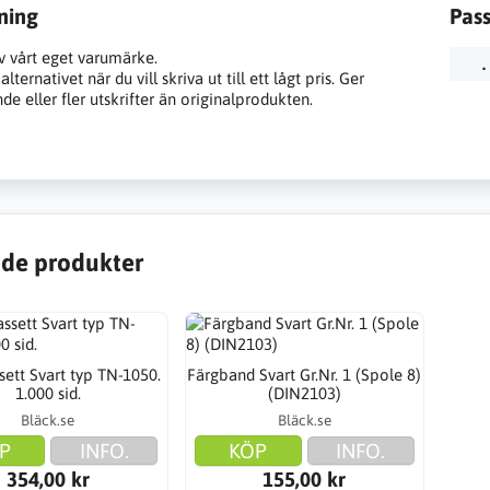
ning
Pas
v vårt eget varumärke.
.
lternativet när du vill skriva ut till ett lågt pris. Ger
e eller fler utskrifter än originalprodukten.
de produkter
sett Svart typ TN-1050.
Färgband Svart Gr.Nr. 1 (Spole 8)
1.000 sid.
(DIN2103)
Bläck.se
Bläck.se
P
INFO.
KÖP
INFO.
354,00 kr
155,00 kr