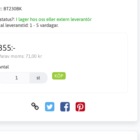
::
BT230BK
status?:
I lager hos oss eller extern leverantör
l leveranstid:
1 - 5 vardagar.
355:-
Varav moms:
71,00 kr
Antal
KÖP
st