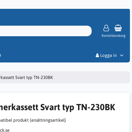
Konto
Varukorg
Priser
D
Logga in
kassett Svart typ TN-230BK
nerkassett Svart typ TN-230BK
tibel produkt (ersättningsartikel)