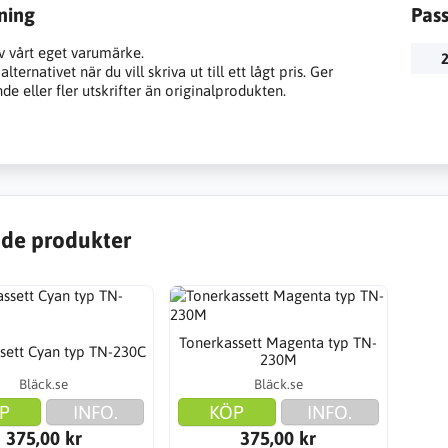
ning
Pas
v vårt eget varumärke.
2
lternativet när du vill skriva ut till ett lågt pris. Ger
e eller fler utskrifter än originalprodukten.
de produkter
Tonerkassett Magenta typ TN-
sett Cyan typ TN-230C
230M
Bläck.se
Bläck.se
P
INFO.
KÖP
INFO.
375,00 kr
375,00 kr