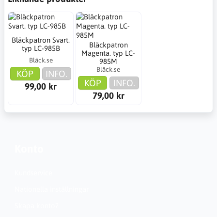
Bläckpatron Svart.
Bläckpatron
typ LC-985B
Magenta. typ LC-
Bläck.se
985M
Bläck.se
KÖP
INFO.
KÖP
INFO.
99,00 kr
79,00 kr
Konto
Kundservice
Nationella inställningar
Skapa konto?