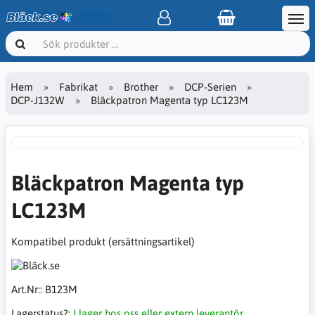
Hem
Fabrikat
Brother
DCP-Serien
DCP-J132W
Bläckpatron Magenta typ LC123M
Bläckpatron Magenta typ
LC123M
Kompatibel produkt (ersättningsartikel)
Art.Nr::
B123M
Lagerstatus?:
I lager hos oss eller extern leverantör