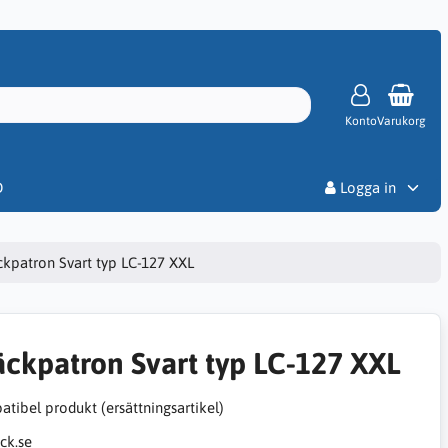
Konto
Varukorg
Priser
D
Logga in
ckpatron Svart typ LC-127 XXL
äckpatron Svart typ LC-127 XXL
tibel produkt (ersättningsartikel)