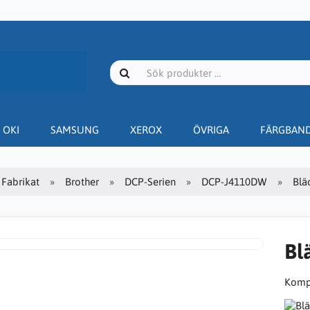
OKI
SAMSUNG
XEROX
ÖVRIGA
FÄRGBAN
Fabrikat
Brother
DCP-Serien
DCP-J4110DW
Blä
Bl
Kompa