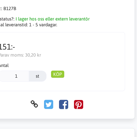
::
B127B
status?:
I lager hos oss eller extern leverantör
l leveranstid:
1 - 5 vardagar.
151:-
Varav moms:
30,20 kr
Antal
KÖP
st