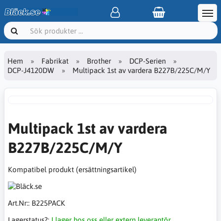
Hem
Fabrikat
Brother
DCP-Serien
DCP-J4120DW
Multipack 1st av vardera B227B/225C/M/Y
Multipack 1st av vardera
B227B/225C/M/Y
Kompatibel produkt (ersättningsartikel)
Art.Nr::
B225PACK
Lagerstatus?:
I lager hos oss eller extern leverantör