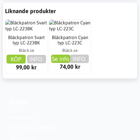
Liknande produkter
Bläckpatron Svart
Bläckpatron Cyan
typ LC-223BK
typ LC-223C
Bläck.se
Bläck.se
Se info
INFO.
KÖP
INFO.
74,00 kr
99,00 kr
Konto
Kundservice
Nationella inställningar
Skapa konto?