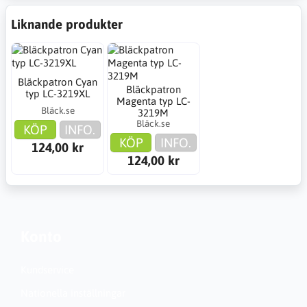
Liknande produkter
Bläckpatron Cyan
Bläckpatron
typ LC-3219XL
Magenta typ LC-
Bläck.se
3219M
Bläck.se
KÖP
INFO.
KÖP
INFO.
124,00 kr
124,00 kr
Konto
Kundservice
Nationella inställningar