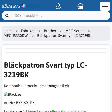
Hem
Fabrikat
Brother
MFC-Serien
MFC-J5330DW
Bläckpatron Svart typ LC-3219BK
Bläckpatron Svart typ LC-
3219BK
Kompatibel produkt (ersättningsartikel)
Art.Nr::
B3219XLBK
Lagerstatus?:
I lager hos oss eller extern leverantör