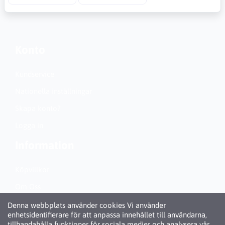
Konto
Kundservice
Nationella inställningar
Skapa konto?
Logga in
Information
Köpvillkor
Om Oss
Personuppgiftspolicy (GDPR)
Denna webbplats använder cookies Vi använder
enhetsidentifierare för att anpassa innehållet till användarna,
Om Cookies
tillhandahålla funktioner för sociala medier och analysera vår