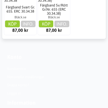
Färgband Sv/Rött
Färgband Svart Gr.
Gr.Nr. 655 (ERC
655. ERC 30.34.38
30.34.38)
Bläck.se
Bläck.se
KÖP
INFO.
KÖP
INFO.
87,00 kr
87,00 kr
Konto
Kundservice
Nationella inställningar
Skapa konto?
Logga in
Information