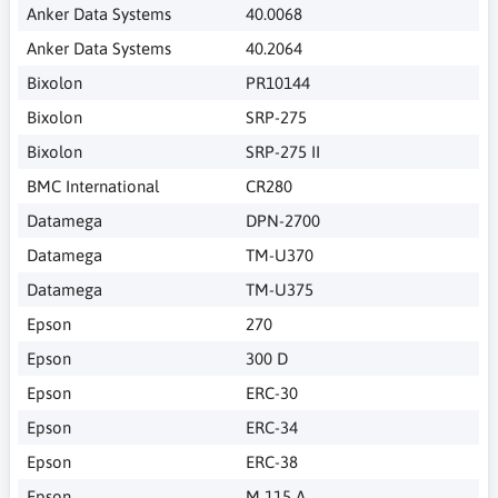
Anker Data Systems
40.0068
Anker Data Systems
40.2064
Bixolon
PR10144
Bixolon
SRP-275
Bixolon
SRP-275 II
BMC International
CR280
Datamega
DPN-2700
Datamega
TM-U370
Datamega
TM-U375
Epson
270
Epson
300 D
Epson
ERC-30
Epson
ERC-34
Epson
ERC-38
Epson
M 115 A