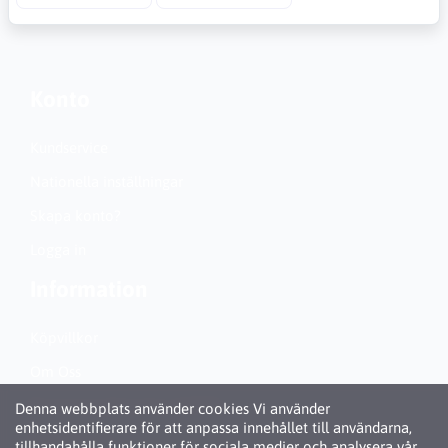
Konto
Kundservice
Nationella inställningar
Skapa konto?
Logga in
Information
Köpvillkor
Om Oss
Personuppgiftspolicy (GDPR)
Denna webbplats använder cookies Vi använder
enhetsidentifierare för att anpassa innehållet till användarna,
Om Cookies
tillhandahålla funktioner för sociala medier och analysera vår