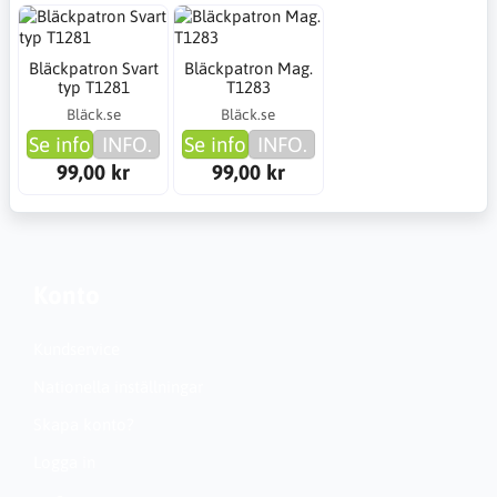
Bläckpatron Svart
Bläckpatron Mag.
typ T1281
T1283
Bläck.se
Bläck.se
Se info
INFO.
Se info
INFO.
99,00 kr
99,00 kr
Konto
Kundservice
Nationella inställningar
Skapa konto?
Logga in