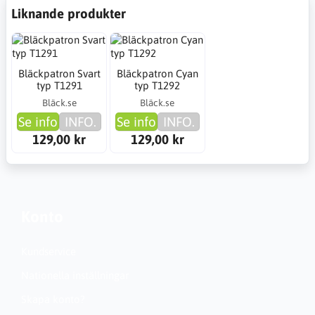
Liknande produkter
Bläckpatron Svart
Bläckpatron Cyan
typ T1291
typ T1292
Bläck.se
Bläck.se
Se info
INFO.
Se info
INFO.
129,00 kr
129,00 kr
Konto
Kundservice
Nationella inställningar
Skapa konto?