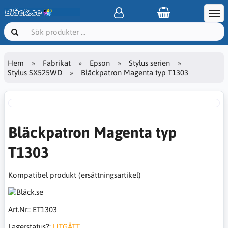
Hem
Fabrikat
Epson
Stylus serien
Stylus SX525WD
Bläckpatron Magenta typ T1303
Bläckpatron Magenta typ
T1303
Kompatibel produkt (ersättningsartikel)
Art.Nr::
ET1303
Lagerstatus?:
UTGÅTT