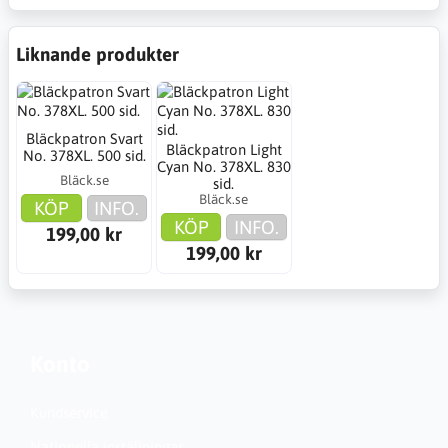
Liknande produkter
Bläckpatron Svart
Bläckpatron Light
No. 378XL. 500 sid.
Cyan No. 378XL. 830
Bläck.se
sid.
Bläck.se
KÖP
INFO.
KÖP
INFO.
199,00 kr
199,00 kr
Konto
Kundservice
Nationella inställningar