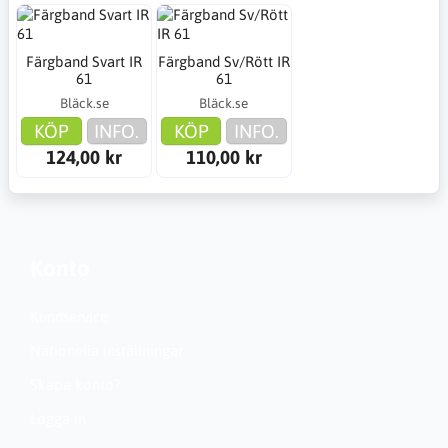
Färgband Svart IR
Färgband Sv/Rött IR
61
61
Bläck.se
Bläck.se
KÖP
INFO.
KÖP
INFO.
124,00 kr
110,00 kr
Konto
Kundservice
Nationella inställningar
Skapa konto?
Logga in