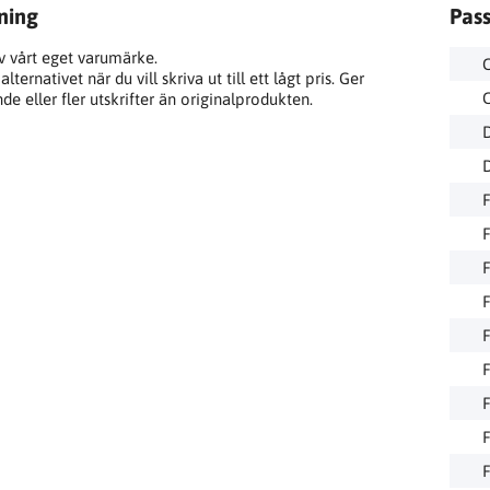
ning
Pas
v vårt eget varumärke.
lternativet när du vill skriva ut till ett lågt pris. Ger
e eller fler utskrifter än originalprodukten.
D
D
F
F
F
F
F
F
F
F
F