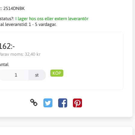
::
2514DNBK
status?:
I lager hos oss eller extern leverantör
l leveranstid:
1 - 5 vardagar.
162:-
Varav moms:
32,40 kr
Antal
KÖP
st