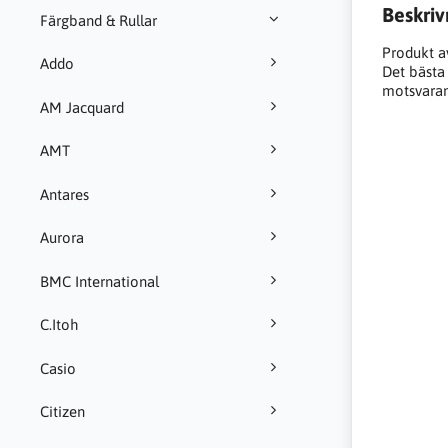
Beskriv
Färgband & Rullar
Produkt a
Addo
Det bästa a
motsvarand
AM Jacquard
AMT
Antares
Aurora
BMC International
C.Itoh
Casio
Citizen