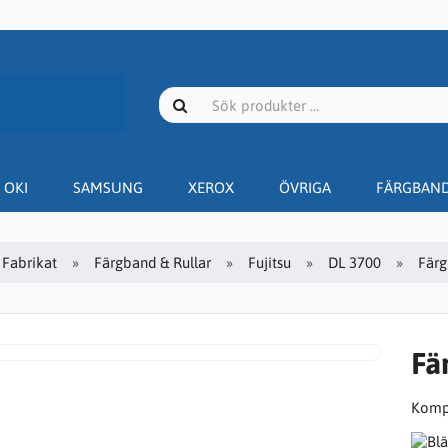
OKI
SAMSUNG
XEROX
ÖVRIGA
FÄRGBAN
Fabrikat
Färgband & Rullar
Fujitsu
DL 3700
Färg
Fä
Kompa