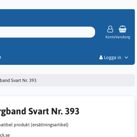
Konto
Varukorg
Priser
D
Logga in
band Svart Nr. 393
rgband Svart Nr. 393
tibel produkt (ersättningsartikel)