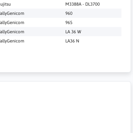
ujitsu
M3388A - DL3700
TallyGenicom
960
TallyGenicom
965
TallyGenicom
LA 36 W
TallyGenicom
LA36 N