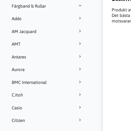
Färgband & Rullar
Produkt a
Det bästa a
Addo
motsvarand
AM Jacquard
AMT
Antares
Aurora
BMC International
C.Itoh
Casio
Citizen