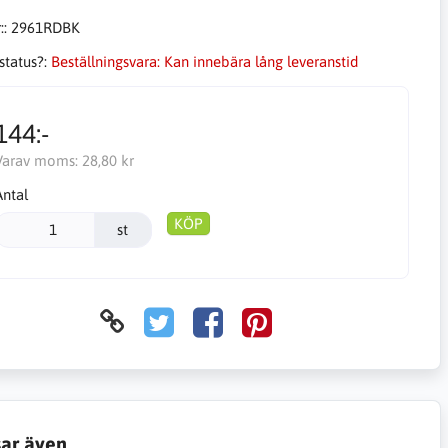
::
2961RDBK
status?:
Beställningsvara: Kan innebära lång leveranstid
144:-
Varav moms:
28,80 kr
Antal
KÖP
st
sar även