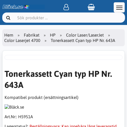
Hem
Fabrikat
HP
Color Laser/LaserJet
Color Laserjet 4700
Tonerkassett Cyan typ HP Nr. 643A
Tonerkassett Cyan typ HP Nr.
643A
Kompatibel produkt (ersättningsartikel)
Art.Nr::
H5951A
Lagerstatus?:
Beställningsvara: Kan innebära lång leveranstid