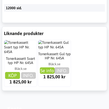
12000 sid.
Liknande produkter
Tonerkassett Gul typ
HP Nr. 645A
Tonerkassett Svart
typ HP Nr. 645A
Bläck.se
Bläck.se
Se info
INFO.
KÖP
INFO.
1 825,00 kr
1 825,00 kr
Konto