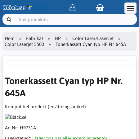
Hem
Fabrikat
HP
Color Laser/LaserJet
Color Laserjet 5500
Tonerkassett Cyan typ HP Nr. 645A
Tonerkassett Cyan typ HP Nr.
645A
Kompatibel produkt (ersättningsartikel)
Art.Nr::
H9731A
Lagerstatus?:
I lager hos oss eller extern leverantör