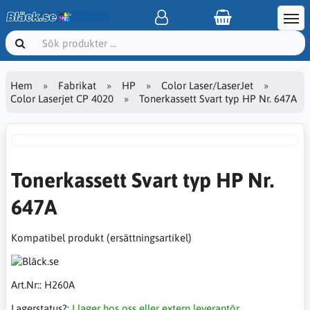
Hem
Fabrikat
HP
Color Laser/LaserJet
Color Laserjet CP 4020
Tonerkassett Svart typ HP Nr. 647A
Tonerkassett Svart typ HP Nr.
647A
Kompatibel produkt (ersättningsartikel)
Art.Nr::
H260A
Lagerstatus?:
I lager hos oss eller extern leverantör