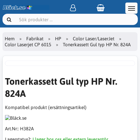
Hem
Fabrikat
HP
Color Laser/LaserJet
Color Laserjet CP 6015
Tonerkassett Gul typ HP Nr. 824A
Tonerkassett Gul typ HP Nr.
824A
Kompatibel produkt (ersättningsartikel)
Art.Nr::
H382A
Lagerstatus?:
I lager hos oss eller extern leverantör