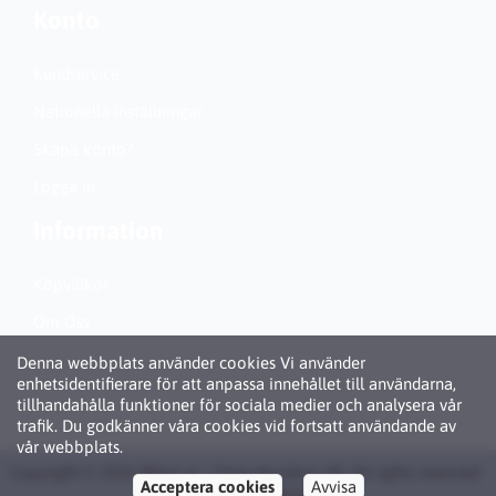
Konto
Kundservice
Nationella inställningar
Skapa konto?
Logga in
Information
Köpvillkor
Om Oss
Personuppgiftspolicy (GDPR)
Denna webbplats använder cookies Vi använder
enhetsidentifierare för att anpassa innehållet till användarna,
Om Cookies
tillhandahålla funktioner för sociala medier och analysera vår
trafik. Du godkänner våra cookies vid fortsatt användande av
vår webbplats.
Copyright © 2026 Bläck.se / Patronbutiken AB. All rights reserved ·
Acceptera cookies
Avvisa
Powered by
LiteCart®