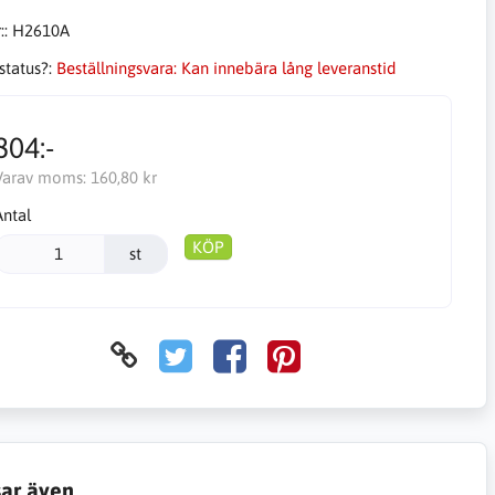
::
H2610A
status?:
Beställningsvara: Kan innebära lång leveranstid
804:-
Varav moms:
160,80 kr
Antal
KÖP
st
sar även