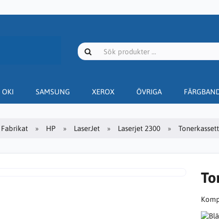
OKI
SAMSUNG
XEROX
ÖVRIGA
FÄRGBAN
Fabrikat
HP
LaserJet
Laserjet 2300
Tonerkassett
To
Kompa