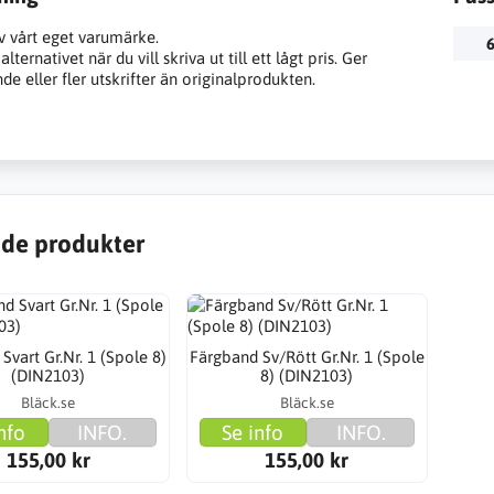
v vårt eget varumärke.
6
lternativet när du vill skriva ut till ett lågt pris. Ger
e eller fler utskrifter än originalprodukten.
de produkter
Svart Gr.Nr. 1 (Spole 8)
Färgband Sv/Rött Gr.Nr. 1 (Spole
(DIN2103)
8) (DIN2103)
Bläck.se
Bläck.se
nfo
INFO.
Se info
INFO.
155,00 kr
155,00 kr