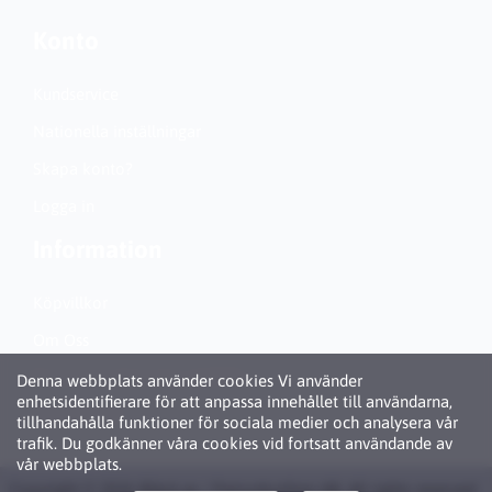
Konto
Kundservice
Nationella inställningar
Skapa konto?
Logga in
Information
Köpvillkor
Om Oss
Personuppgiftspolicy (GDPR)
Denna webbplats använder cookies Vi använder
enhetsidentifierare för att anpassa innehållet till användarna,
Om Cookies
tillhandahålla funktioner för sociala medier och analysera vår
trafik. Du godkänner våra cookies vid fortsatt användande av
vår webbplats.
Copyright © 2026 Bläck.se / Patronbutiken AB. All rights reserved ·