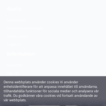
Konto
Kundservice
Nationella inställningar
Skapa konto?
Logga in
Information
Köpvillkor
Om Oss
Personuppgiftspolicy (GDPR)
Denna webbplats använder cookies Vi använder
enhetsidentifierare för att anpassa innehållet till användarna,
Om Cookies
tillhandahålla funktioner för sociala medier och analysera vår
trafik. Du godkänner våra cookies vid fortsatt användande av
vår webbplats.
Copyright © 2026 Bläck.se / Patronbutiken AB. All rights reserved ·