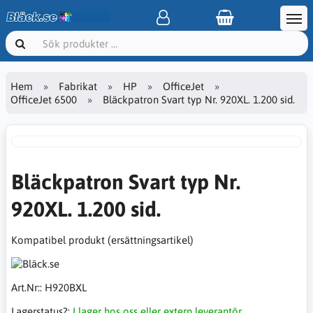
Hem
Fabrikat
HP
OfficeJet
OfficeJet 6500
Bläckpatron Svart typ Nr. 920XL. 1.200 sid.
Bläckpatron Svart typ Nr.
920XL. 1.200 sid.
Kompatibel produkt (ersättningsartikel)
Art.Nr::
H920BXL
Lagerstatus?:
I lager hos oss eller extern leverantör