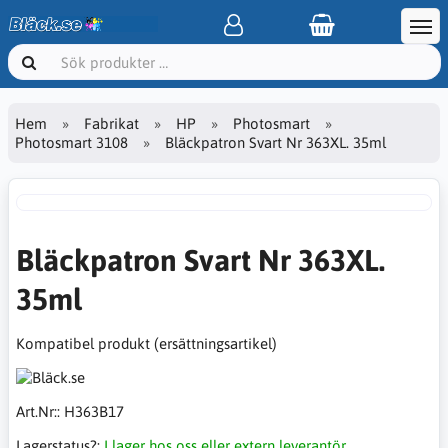
Hem
Fabrikat
HP
Photosmart
Photosmart 3108
Bläckpatron Svart Nr 363XL. 35ml
Bläckpatron Svart Nr 363XL.
35ml
Kompatibel produkt (ersättningsartikel)
Art.Nr::
H363B17
Lagerstatus?:
I lager hos oss eller extern leverantör