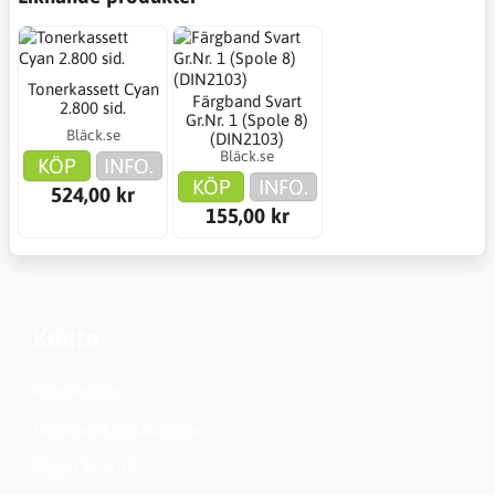
Tonerkassett Cyan
Färgband Svart
2.800 sid.
Gr.Nr. 1 (Spole 8)
Bläck.se
(DIN2103)
Bläck.se
KÖP
INFO.
KÖP
INFO.
524,00 kr
155,00 kr
Konto
Kundservice
Nationella inställningar
Skapa konto?