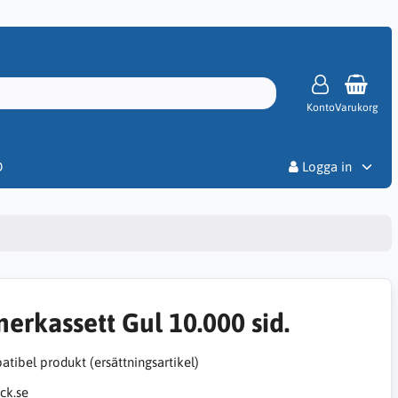
Konto
Varukorg
Priser
D
Logga in
nerkassett Gul 10.000 sid.
tibel produkt (ersättningsartikel)