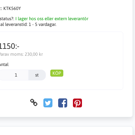
::
KTK560Y
status?:
I lager hos oss eller extern leverantör
l leveranstid:
1 - 5 vardagar.
1150:-
Varav moms:
230,00 kr
Antal
KÖP
st