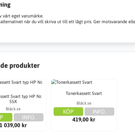
ning
v vårt eget varumärke.
alternativet när du vill skriva ut till ett lågt pris. Ger motsvarande ell
de produkter
Tonerkassett Svart
ssett Svart typ HP Nr.
55X
Bläck.se
Bläck.se
KÖP
INFO.
P
INFO.
419,00 kr
1 039,00 kr