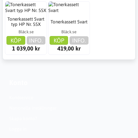
Tonerkassett Svart
Tonerkassett Svart
typ HP Nr. 55X
Bläck.se
Bläck.se
KÖP
INFO.
KÖP
INFO.
1 039,00 kr
419,00 kr
Konto
Kundservice
Nationella inställningar
Skapa konto?
Logga in