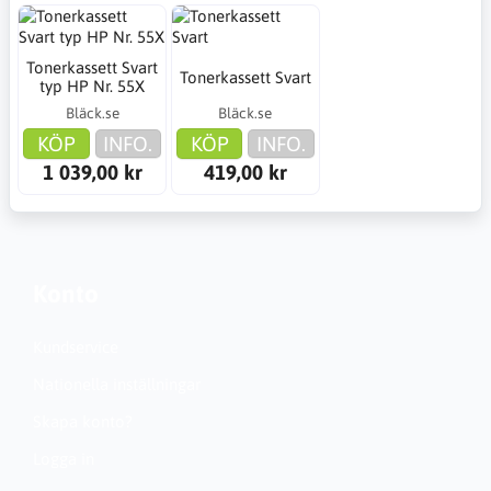
Tonerkassett Svart
Tonerkassett Svart
typ HP Nr. 55X
Bläck.se
Bläck.se
KÖP
INFO.
KÖP
INFO.
1 039,00 kr
419,00 kr
Konto
Kundservice
Nationella inställningar
Skapa konto?
Logga in