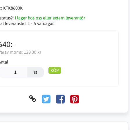
::
KTK8600K
status?:
I lager hos oss eller extern leverantör
l leveranstid:
1 - 5 vardagar.
640:-
Varav moms:
128,00 kr
Antal
KÖP
st