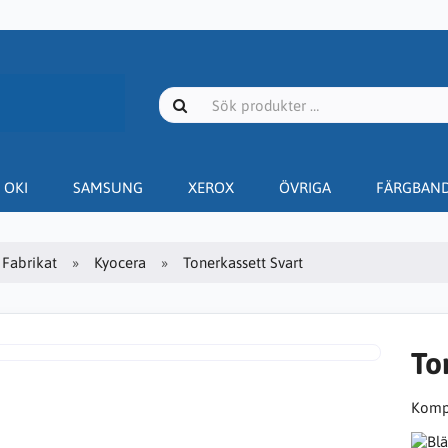
OKI
SAMSUNG
XEROX
ÖVRIGA
FÄRGBAN
Fabrikat
Kyocera
Tonerkassett Svart
To
Kompa