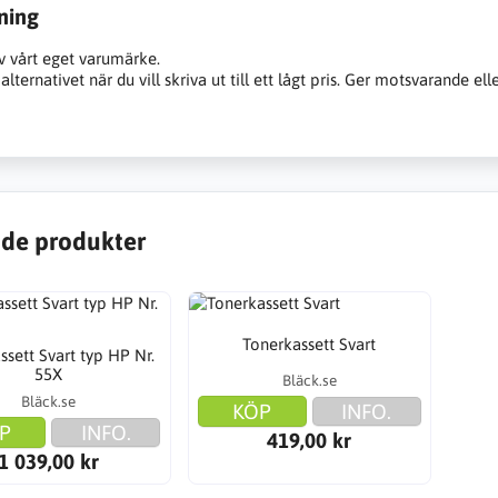
ning
v vårt eget varumärke.
alternativet när du vill skriva ut till ett lågt pris. Ger motsvarande ell
de produkter
Tonerkassett Svart
ssett Svart typ HP Nr.
55X
Bläck.se
Bläck.se
KÖP
INFO.
P
INFO.
419,00 kr
1 039,00 kr