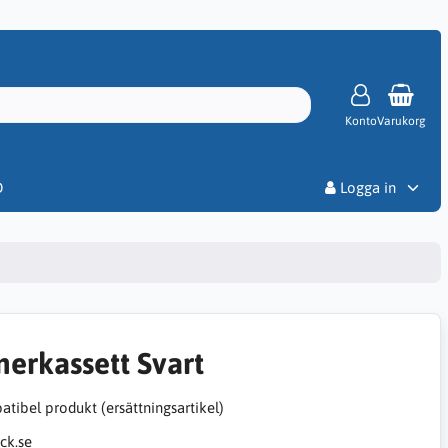
Konto
Varukorg
Priser
D
Logga in
nerkassett Svart
tibel produkt (ersättningsartikel)