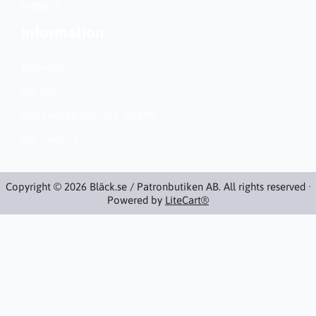
Logga in
Information
Köpvillkor
Om Oss
Personuppgiftspolicy (GDPR)
Om Cookies
Copyright © 2026 Bläck.se / Patronbutiken AB. All rights reserved ·
Powered by
LiteCart®