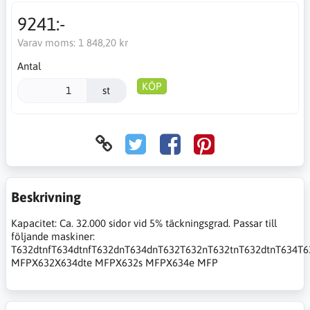
9241:-
Varav moms:
1 848,20 kr
Antal
KÖP
st
Beskrivning
Kapacitet: Ca. 32.000 sidor vid 5% täckningsgrad. Passar till
följande maskiner:
T632dtnfT634dtnfT632dnT634dnT632T632nT632tnT632dtnT634T6
MFPX632X634dte MFPX632s MFPX634e MFP