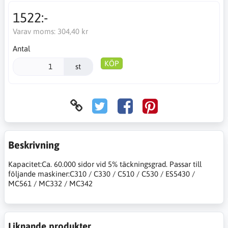
1522:-
Varav moms:
304,40 kr
Antal
KÖP
st
Beskrivning
Kapacitet:Ca. 60.000 sidor vid 5% täckningsgrad. Passar till
följande maskiner:C310 / C330 / C510 / C530 / ES5430 /
MC561 / MC332 / MC342
Liknande produkter