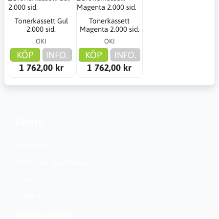
Tonerkassett Gul
Tonerkassett
2.000 sid.
Magenta 2.000 sid.
OKI
OKI
KÖP
INFO.
KÖP
INFO.
1 762,00 kr
1 762,00 kr
Konto
Kundservice
Nationella inställningar
Skapa konto?
Logga in
Information