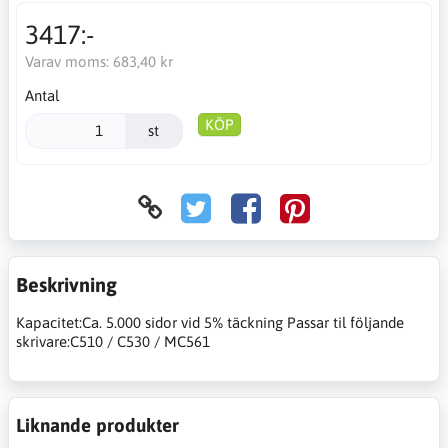
3417:-
Varav moms:
683,40 kr
Antal
KÖP
st
Beskrivning
Kapacitet:Ca. 5.000 sidor vid 5% täckning Passar til följande
skrivare:C510 / C530 / MC561
Liknande produkter