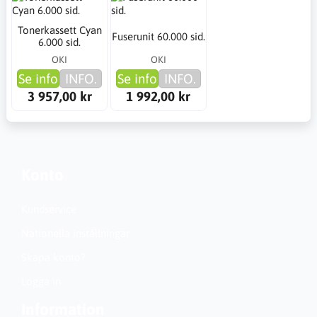
Tonerkassett Cyan
Fuserunit 60.000 sid.
6.000 sid.
OKI
OKI
Se info
INFO.
Se info
INFO.
3 957,00 kr
1 992,00 kr
Konto
Kundservice
Nationella inställningar
Skapa konto?
Logga in
Information