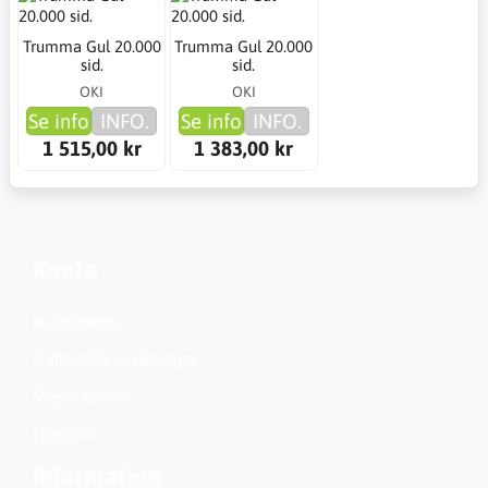
Trumma Gul 20.000
Trumma Gul 20.000
sid.
sid.
OKI
OKI
Se info
INFO.
Se info
INFO.
1 515,00 kr
1 383,00 kr
Konto
Kundservice
Nationella inställningar
Skapa konto?
Logga in
Information