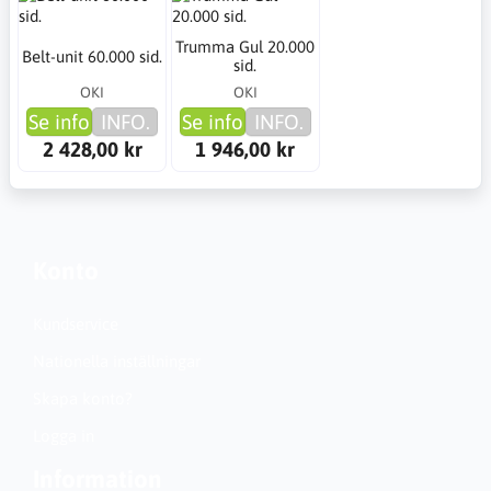
Trumma Gul 20.000
Belt-unit 60.000 sid.
sid.
OKI
OKI
Se info
INFO.
Se info
INFO.
2 428,00 kr
1 946,00 kr
Konto
Kundservice
Nationella inställningar
Skapa konto?
Logga in
Information