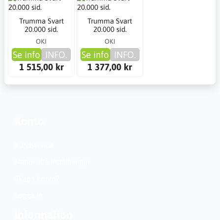
Trumma Svart
Trumma Svart
20.000 sid.
20.000 sid.
OKI
OKI
Se info
INFO.
Se info
INFO.
1 515,00 kr
1 377,00 kr
Konto
Kundservice
Nationella inställningar
Skapa konto?
Logga in
Information