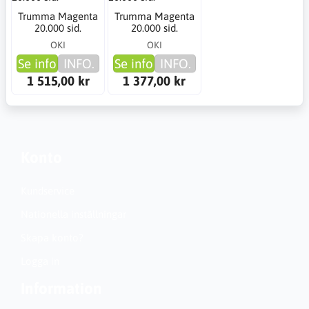
Trumma Magenta
Trumma Magenta
20.000 sid.
20.000 sid.
OKI
OKI
Se info
INFO.
Se info
INFO.
1 515,00 kr
1 377,00 kr
Konto
Kundservice
Nationella inställningar
Skapa konto?
Logga in
Information