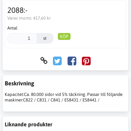
2088:-
Varav moms:
417,60 kr
Antal
KÖP
st
Beskrivning
Kapacitet:Ca. 80.000 sidor vid 5% täckning. Passar till följande
maskiner:C822 / C831 / C841 / ES8431 / ES8441 /
Liknande produkter