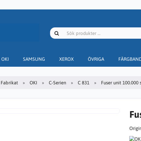
OKI
SAMSUNG
XEROX
ÖVRIGA
FÄRGBAN
Fabrikat
OKI
C-Serien
C 831
Fuser unit 100.000 s
Fu
Origin