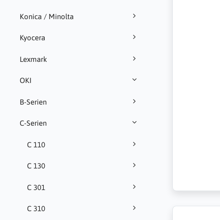
Konica / Minolta
Kyocera
Lexmark
OKI
B-Serien
C-Serien
C 110
C 130
C 301
C 310