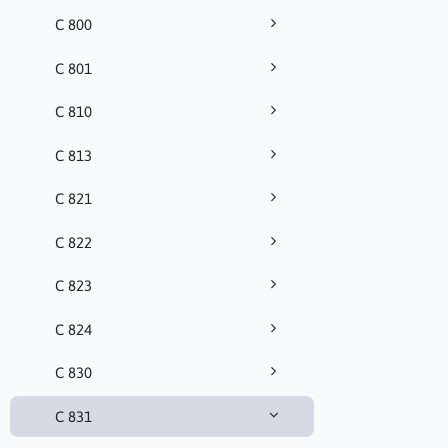
C 800
C 801
C 810
C 813
C 821
C 822
C 823
C 824
C 830
C 831