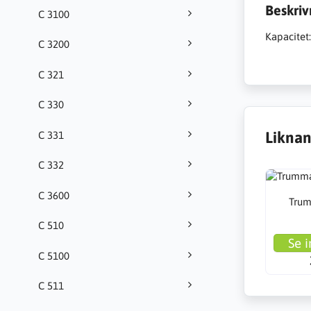
Beskriv
C 3100
Kapacitet:
C 3200
C 321
C 330
Liknan
C 331
C 332
C 3600
Trum
C 510
Se i
C 5100
C 511