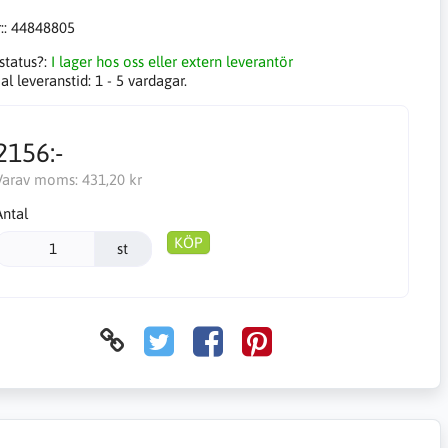
::
44848805
status?:
I lager hos oss eller extern leverantör
l leveranstid:
1 - 5 vardagar.
2156:-
Varav moms:
431,20 kr
Antal
KÖP
st