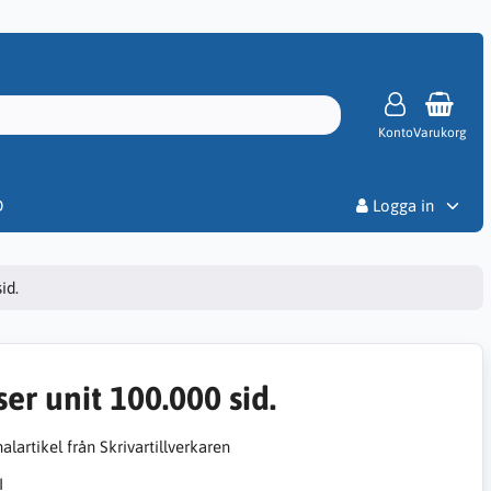
Konto
Varukorg
Priser
D
Logga in
id.
ser unit 100.000 sid.
alartikel från Skrivartillverkaren