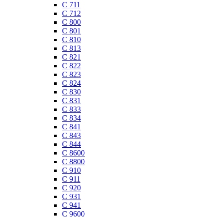
C 711
C 712
C 800
C 801
C 810
C 813
C 821
C 822
C 823
C 824
C 830
C 831
C 833
C 834
C 841
C 843
C 844
C 8600
C 8800
C 910
C 911
C 920
C 931
C 941
C 9600