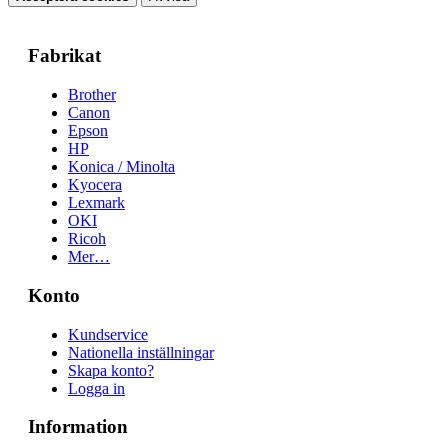
Fabrikat
Brother
Canon
Epson
HP
Konica / Minolta
Kyocera
Lexmark
OKI
Ricoh
Mer…
Konto
Kundservice
Nationella inställningar
Skapa konto?
Logga in
Information