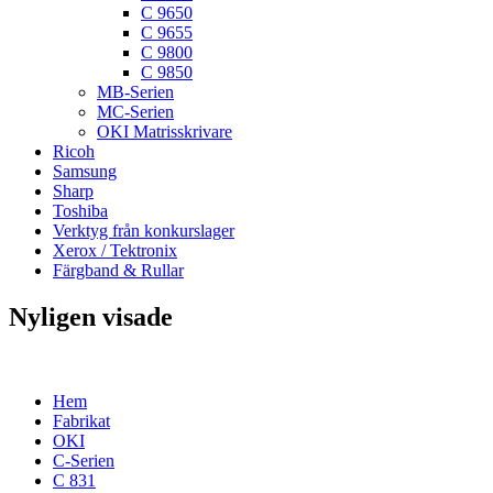
C 9650
C 9655
C 9800
C 9850
MB-Serien
MC-Serien
OKI Matrisskrivare
Ricoh
Samsung
Sharp
Toshiba
Verktyg från konkurslager
Xerox / Tektronix
Färgband & Rullar
Nyligen visade
Hem
Fabrikat
OKI
C-Serien
C 831