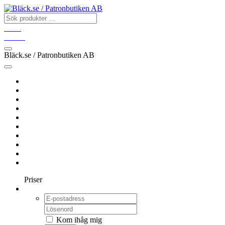
Konto
Varukorg
Bläck.se / Patronbutiken AB
Hem
BROTHER
CANON
EPSON
HP
OKI
SAMSUNG
XEROX
ÖVRIGA
FÄRGBAND
Priser
Logga in
Kom ihåg mig