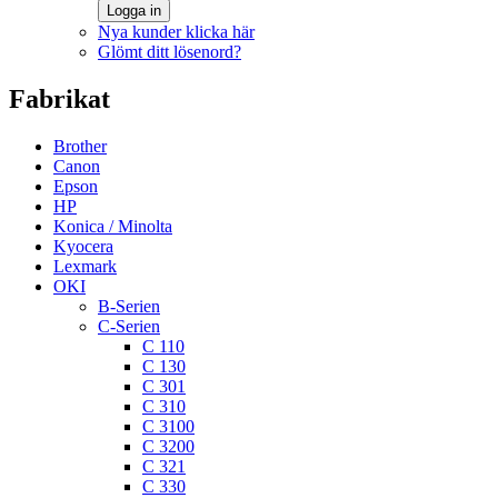
Logga in
Nya kunder klicka här
Glömt ditt lösenord?
Fabrikat
Brother
Canon
Epson
HP
Konica / Minolta
Kyocera
Lexmark
OKI
B-Serien
C-Serien
C 110
C 130
C 301
C 310
C 3100
C 3200
C 321
C 330