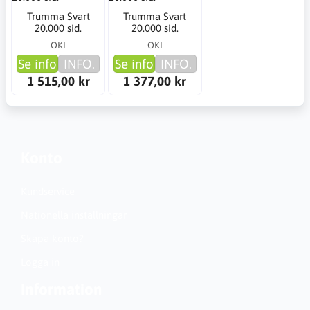
Trumma Svart
Trumma Svart
20.000 sid.
20.000 sid.
OKI
OKI
Se info
INFO.
Se info
INFO.
1 515,00 kr
1 377,00 kr
Konto
Kundservice
Nationella inställningar
Skapa konto?
Logga in
Information