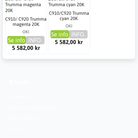
C910/C920 Trumma
cyan 20K
C910/ C920 Trumma
magenta 20K
OKI
OKI
Se info
INFO.
Se info
INFO.
5 582,00 kr
5 582,00 kr
Konto
Kundservice
Nationella inställningar
Skapa konto?
Logga in