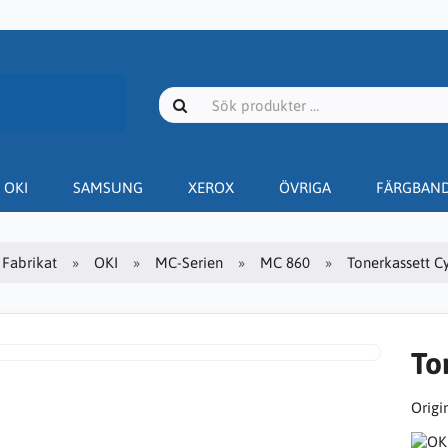
OKI
SAMSUNG
XEROX
ÖVRIGA
FÄRGBAN
Fabrikat
OKI
MC-Serien
MC 860
Tonerkassett Cy
To
Origin