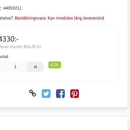
::
44059211
status?:
Beställningsvara: Kan innebära lång leveranstid
4330:-
Varav moms:
866,00 kr
Antal
KÖP
st