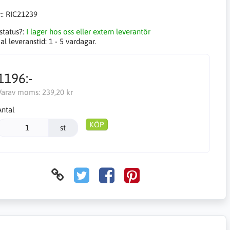
::
RIC21239
status?:
I lager hos oss eller extern leverantör
l leveranstid:
1 - 5 vardagar.
1196:-
Varav moms:
239,20 kr
Antal
KÖP
st